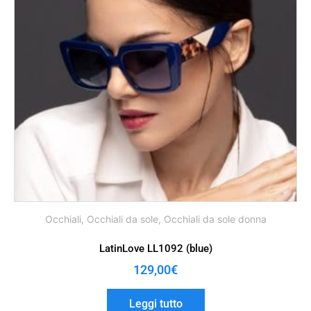
Occhiali
,
Occhiali da sole
,
Occhiali da sole donna
LatinLove LL1092 (blue)
129,00
€
Leggi tutto