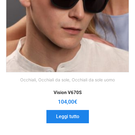
Occhiali
,
Occhiali da sole
,
Occhiali da sole uomo
Vision V670S
104,00
€
Leggi tutto