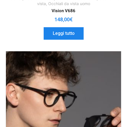
vista
,
Occhiali da vista uomo
Vision V686
148,00
€
Leggi tutto