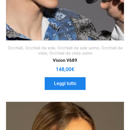
Occhiali
,
Occhiali da sole
,
Occhiali da sole uomo
,
Occhiali da
vista
,
Occhiali da vista uomo
Vision V689
148,00
€
Leggi tutto