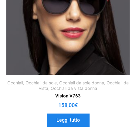
Occhiali
,
Occhiali da sole
,
Occhiali da sole donna
,
Occhiali da
vista
,
Occhiali da vista donna
Vision V763
158,00
€
Leggi tutto