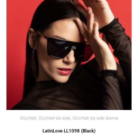
Occhiali
,
Occhiali da sole
,
Occhiali da sole donna
LatinLove LL1098 (Black)