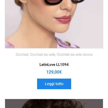
Occhiali
,
Occhiali da sole
,
Occhiali da sole donna
LatinLove LL1094
129,00
€
Leggi tutto