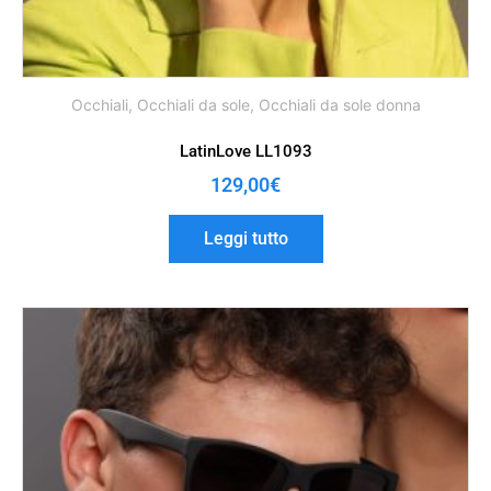
Occhiali
,
Occhiali da sole
,
Occhiali da sole donna
LatinLove LL1093
129,00
€
Leggi tutto