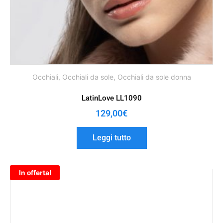
Occhiali
,
Occhiali da sole
,
Occhiali da sole donna
LatinLove LL1090
129,00
€
Leggi tutto
In offerta!