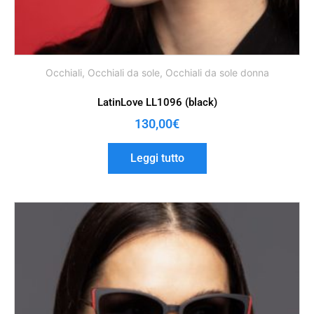
Occhiali
,
Occhiali da sole
,
Occhiali da sole donna
LatinLove LL1096 (black)
130,00
€
Leggi tutto