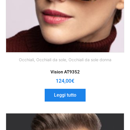
Occhiali
,
Occhiali da sole
,
Occhiali da sole donna
Vision AT9352
124,00
€
Leggi tutto