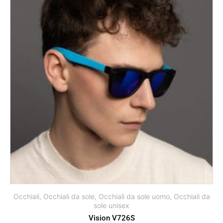
Occhiali
,
Occhiali da sole
,
Occhiali da sole uomo
,
Occhiali da
sole unisex
Vision V726S