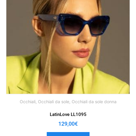
Occhiali
,
Occhiali da sole
,
Occhiali da sole donna
LatinLove LL1095
129,00
€