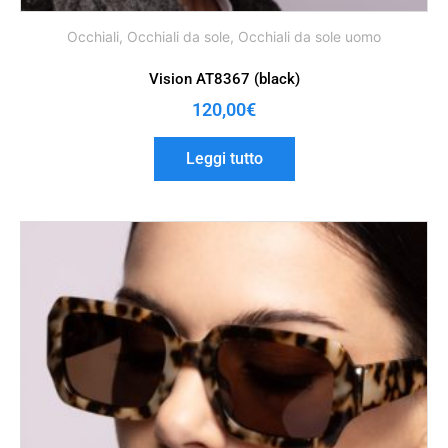
Occhiali
,
Occhiali da sole
,
Occhiali da sole uomo
Vision AT8367 (black)
120,00
€
Leggi tutto