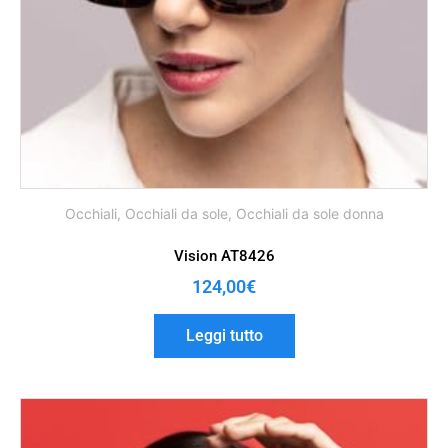
Occhiali
,
Occhiali da sole
,
Occhiali da sole donna
Vision AT8426
124,00
€
Leggi tutto