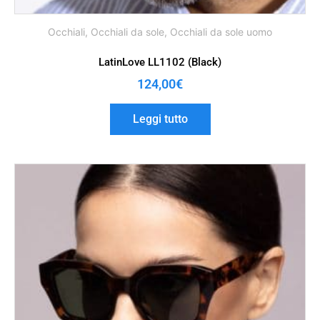
Occhiali
,
Occhiali da sole
,
Occhiali da sole uomo
LatinLove LL1102 (Black)
124,00
€
Leggi tutto