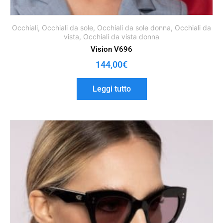
Occhiali
,
Occhiali da sole
,
Occhiali da sole donna
,
Occhiali da
vista
,
Occhiali da vista donna
Vision V696
144,00
€
Leggi tutto