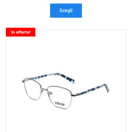
Scegli
In offerta!