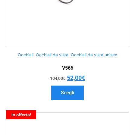
Occhiali
,
Occhiali da vista
,
Occhiali da vista unisex
V566
52,00
€
104,00
€
Scegli
In offerta!