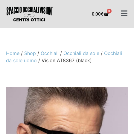
0
0,00
€
Home
/
Shop
/
Occhiali
/
Occhiali da sole
/
Occhiali
da sole uomo
/ Vision AT8367 (black)