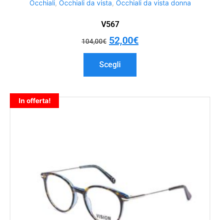
Occhiali
,
Occhiali da vista
,
Occhiali da vista donna
V567
52,00
€
104,00
€
Scegli
In offerta!