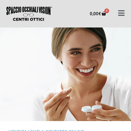
0
0,00
€