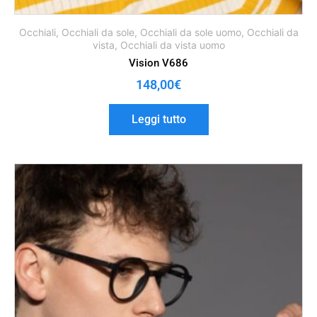
Occhiali
,
Occhiali da sole
,
Occhiali da sole uomo
,
Occhiali da
vista
,
Occhiali da vista uomo
Vision V686
148,00
€
Leggi tutto