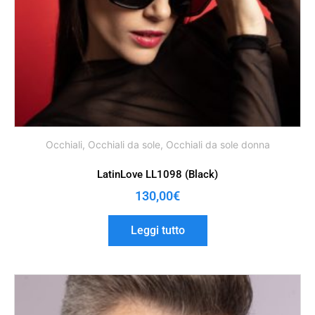
Occhiali
,
Occhiali da sole
,
Occhiali da sole donna
LatinLove LL1098 (Black)
130,00
€
Leggi tutto