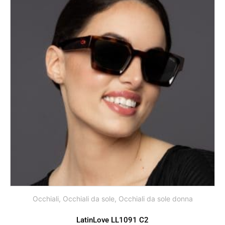
Occhiali
,
Occhiali da sole
,
Occhiali da sole donna
LatinLove LL1091 C2