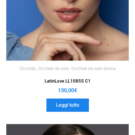
Occhiali
,
Occhiali da sole
,
Occhiali da sole donna
LatinLove LL1085S C1
130,00
€
Leggi tutto