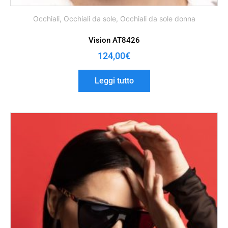
Occhiali
,
Occhiali da sole
,
Occhiali da sole donna
Vision AT8426
124,00
€
Leggi tutto