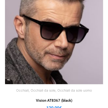
Occhiali
,
Occhiali da sole
,
Occhiali da sole uomo
Vision AT8367 (black)
120,00
€