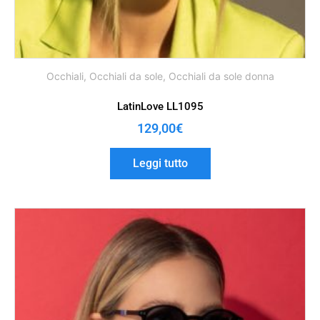
Occhiali
,
Occhiali da sole
,
Occhiali da sole donna
LatinLove LL1095
129,00
€
Leggi tutto