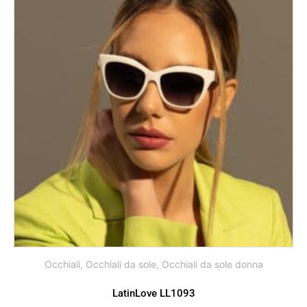
Occhiali
,
Occhiali da sole
,
Occhiali da sole donna
LatinLove LL1093