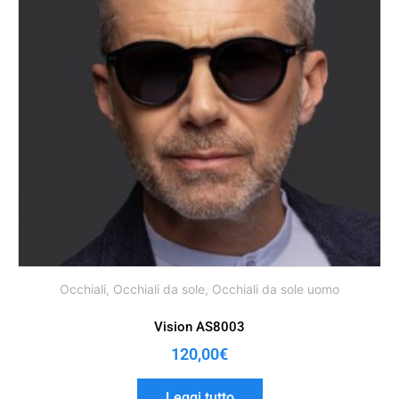
Occhiali
,
Occhiali da sole
,
Occhiali da sole uomo
Vision AS8003
120,00
€
Leggi tutto