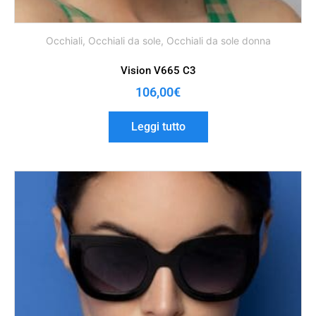
Occhiali
,
Occhiali da sole
,
Occhiali da sole donna
Vision V665 C3
106,00
€
Leggi tutto