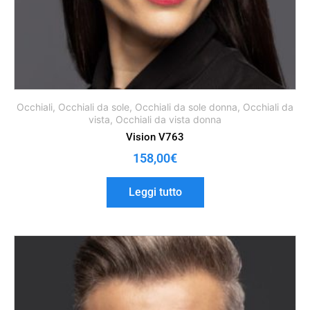
Occhiali
,
Occhiali da sole
,
Occhiali da sole donna
,
Occhiali da
vista
,
Occhiali da vista donna
Vision V763
158,00
€
Leggi tutto