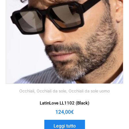
Occhiali
,
Occhiali da sole
,
Occhiali da sole uomo
LatinLove LL1102 (Black)
124,00
€
Leggi tutto