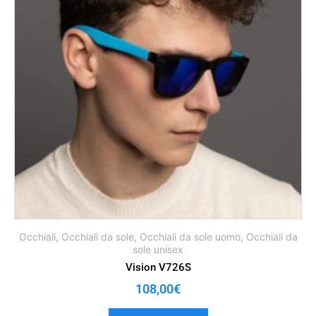
Occhiali
,
Occhiali da sole
,
Occhiali da sole uomo
,
Occhiali da
sole unisex
Vision V726S
108,00
€