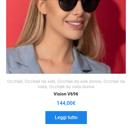
Occhiali
,
Occhiali da sole
,
Occhiali da sole donna
,
Occhiali da
vista
,
Occhiali da vista donna
Vision V696
144,00
€
Leggi tutto