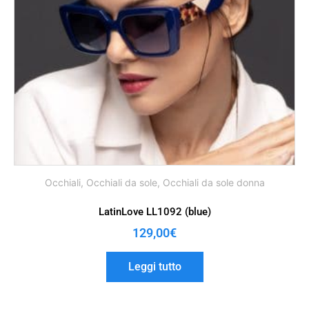
Occhiali
,
Occhiali da sole
,
Occhiali da sole donna
LatinLove LL1092 (blue)
129,00
€
Leggi tutto