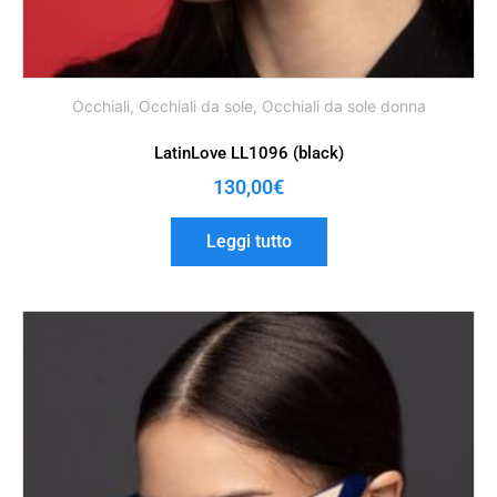
Occhiali
,
Occhiali da sole
,
Occhiali da sole donna
LatinLove LL1096 (black)
130,00
€
Leggi tutto