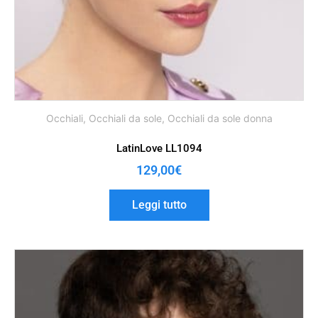
Occhiali
,
Occhiali da sole
,
Occhiali da sole donna
LatinLove LL1094
129,00
€
Leggi tutto