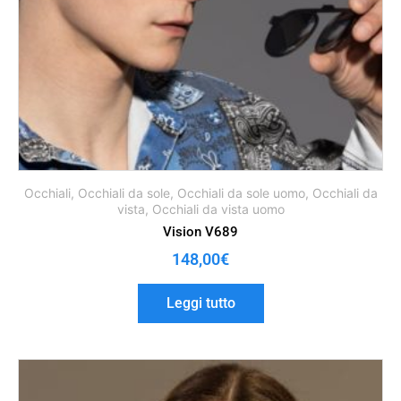
Occhiali
,
Occhiali da sole
,
Occhiali da sole uomo
,
Occhiali da
vista
,
Occhiali da vista uomo
Vision V689
148,00
€
Leggi tutto