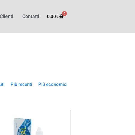
0
Clienti
Contatti
0,00
€
uti
Più recenti
Più economici