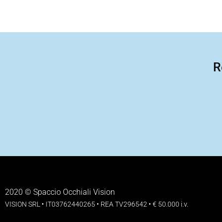
R
2020 © Spaccio Occhiali Vision
VISION SRL • IT03762440265 • REA TV296542 • € 50.000 i.v.