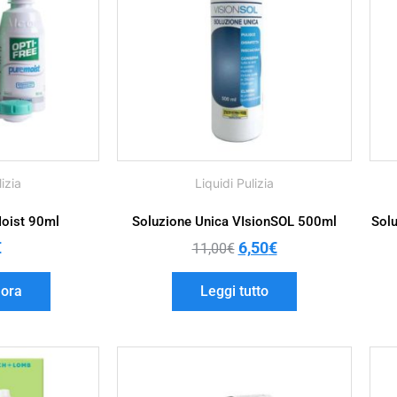
lizia
Liquidi Pulizia
Moist 90ml
Soluzione Unica VIsionSOL 500ml
Sol
€
6,50
€
11,00
€
 ora
Leggi tutto