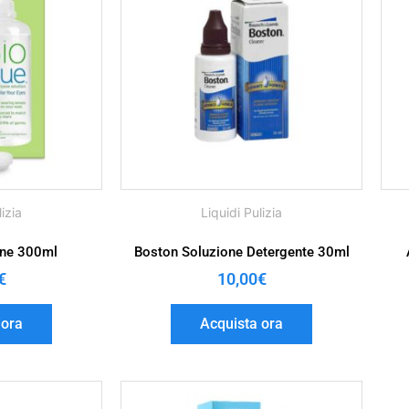
lizia
Liquidi Pulizia
one 300ml
Boston Soluzione Detergente 30ml
€
10,00
€
 ora
Acquista ora