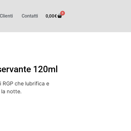
0
Clienti
Contatti
0,00
€
servante 120ml
i RGP che lubrifica e
 la notte.