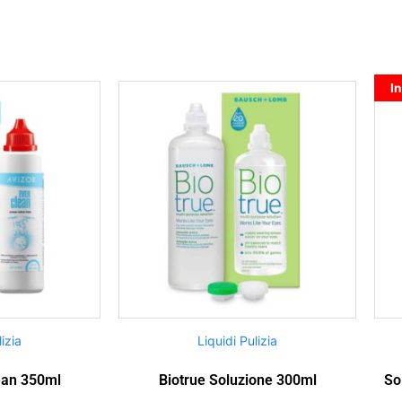
In
lizia
Liquidi Pulizia
ean 350ml
Biotrue Soluzione 300ml
So