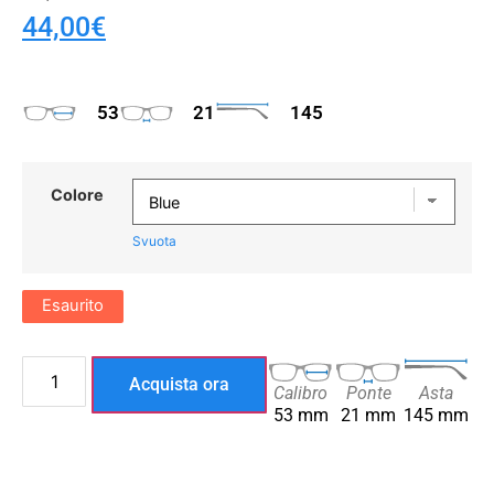
44,00
€
53
21
145
Colore
Svuota
Esaurito
Acquista ora
Calibro
Ponte
Asta
53 mm
21 mm
145 mm