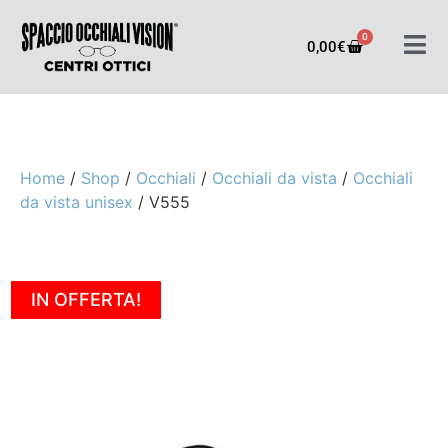
0
0,00
€
Home
/
Shop
/
Occhiali
/
Occhiali da vista
/
Occhiali
da vista unisex
/ V555
IN OFFERTA!