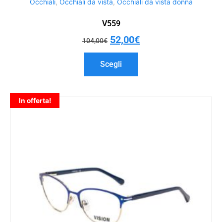
Occhiali
,
Occhiali da vista
,
Occhiali da vista donna
V559
52,00
€
104,00
€
Scegli
In offerta!