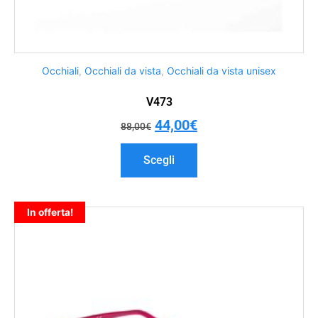
Occhiali
,
Occhiali da vista
,
Occhiali da vista unisex
V473
44,00
€
88,00
€
Scegli
In offerta!