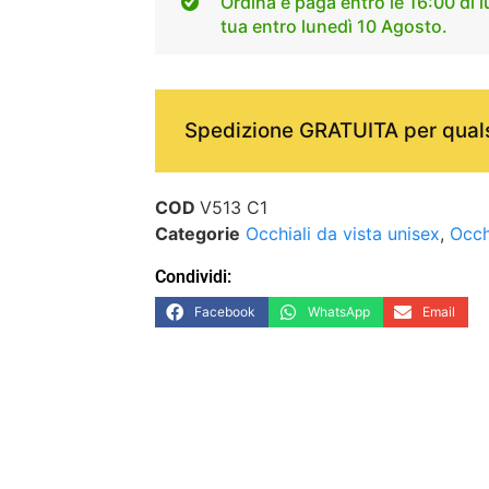
Ordina e paga entro le 16:00 di l
tua entro lunedì 10 Agosto.
Spedizione GRATUITA per quals
COD
V513 C1
Categorie
Occhiali da vista unisex
,
Occh
Condividi:
Facebook
WhatsApp
Email