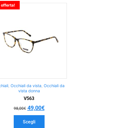
 offerta!
hiali
,
Occhiali da vista
,
Occhiali da
vista donna
V563
49,00
€
98,00
€
Scegli