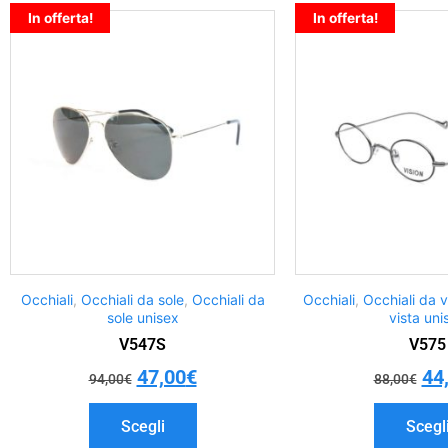
In offerta!
In offerta!
Occhiali
,
Occhiali da sole
,
Occhiali da
Occhiali
,
Occhiali da v
sole unisex
vista uni
V547S
V575
47,00
€
44
94,00
€
88,00
€
Scegli
Scegl