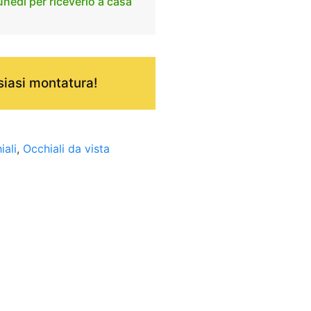
unedì per riceverlo a casa
iasi montatura!
iali
,
Occhiali da vista