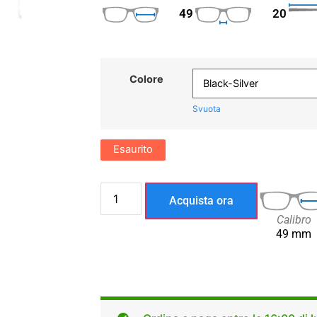
49
20
Colore
Svuota
Esaurito
Acquista ora
Calibro
49 mm