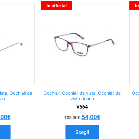
In offerta!
In
ista
,
Occhiali da
Occhiali
,
Occhiali da vista
,
Occhiali da
Occ
sex
vista donna
V564
,00
€
54,00
€
108,00
€
i
Scegli