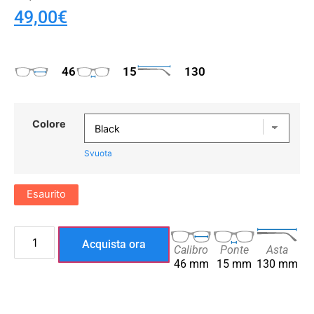
49,00
€
46
15
130
Colore
Svuota
Esaurito
Acquista ora
Calibro
Ponte
Asta
46 mm
15 mm
130 mm