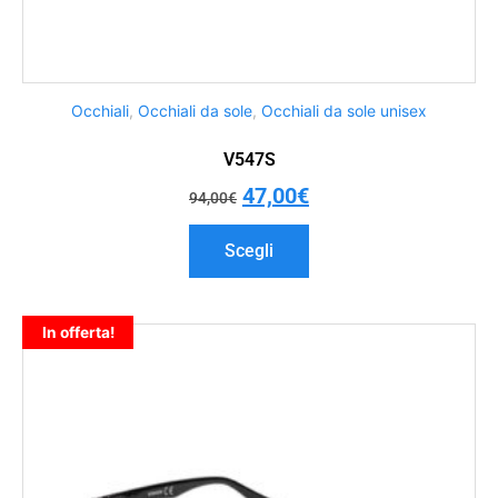
Occhiali
,
Occhiali da sole
,
Occhiali da sole unisex
V547S
47,00
€
94,00
€
Scegli
In offerta!