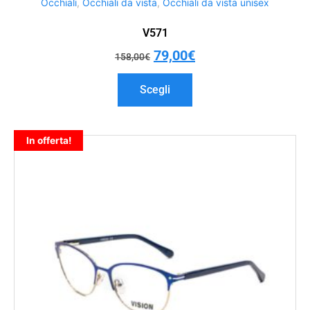
Occhiali
,
Occhiali da vista
,
Occhiali da vista unisex
V571
79,00
€
158,00
€
Scegli
In offerta!