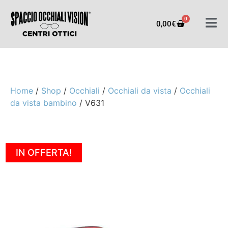
0
0,00
€
Home
/
Shop
/
Occhiali
/
Occhiali da vista
/
Occhiali
da vista bambino
/ V631
IN OFFERTA!