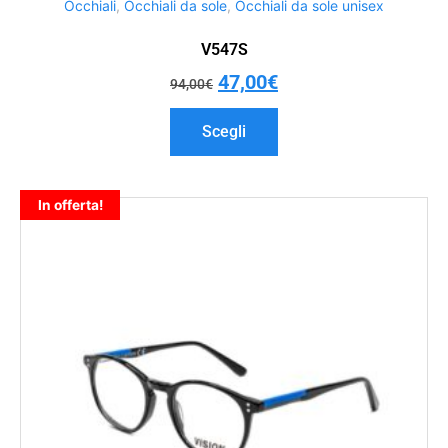
Occhiali
,
Occhiali da sole
,
Occhiali da sole unisex
V547S
47,00
€
94,00
€
Scegli
In offerta!