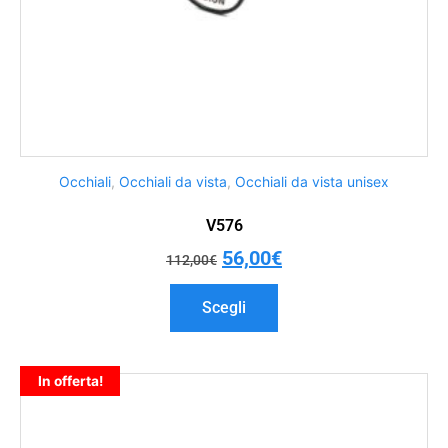
Occhiali
,
Occhiali da vista
,
Occhiali da vista unisex
V576
56,00
€
112,00
€
Scegli
In offerta!