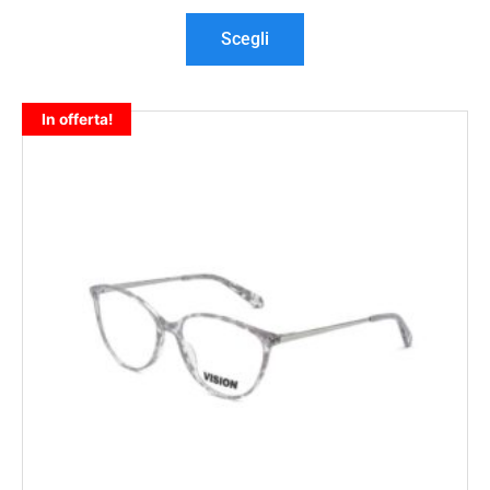
Scegli
In offerta!