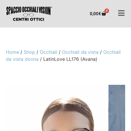
0
0,00
€
Home
/
Shop
/
Occhiali
/
Occhiali da vista
/
Occhiali
da vista donna
/ LatinLove LL176 (Avana)