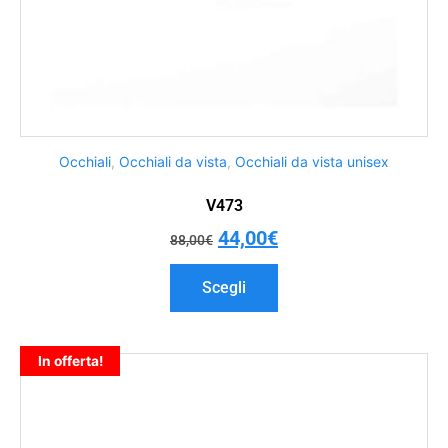
Occhiali
,
Occhiali da vista
,
Occhiali da vista unisex
V473
44,00
€
88,00
€
Scegli
In offerta!