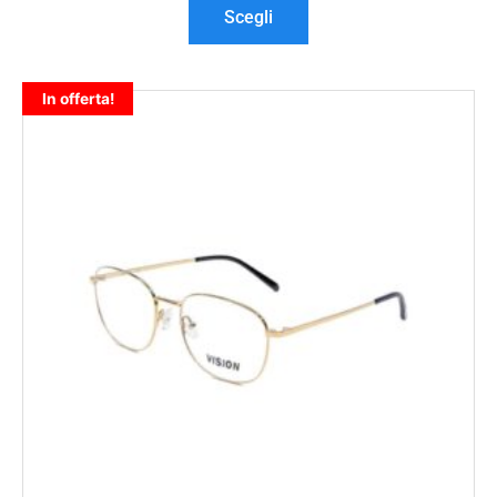
Scegli
In offerta!