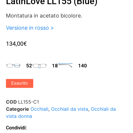
LatinLove LL155 (blue)
Montatura in acetato bicolore.
Versione in rosso >
134,00
€
52
18
140
Esaurito
COD
LL155-C1
Categorie
Occhiali
,
Occhiali da vista
,
Occhiali da
vista donna
Condividi: