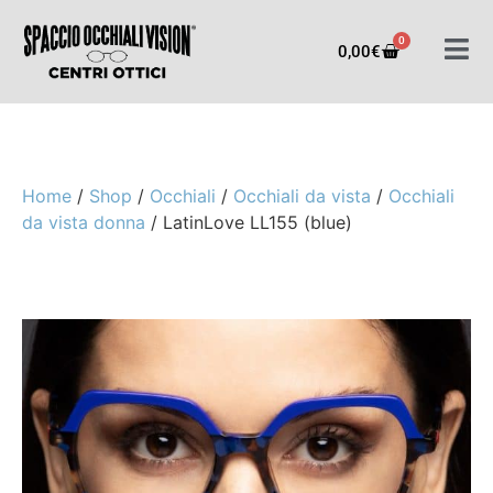
0
0,00
€
Home
/
Shop
/
Occhiali
/
Occhiali da vista
/
Occhiali
da vista donna
/ LatinLove LL155 (blue)