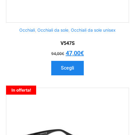
Occhiali
,
Occhiali da sole
,
Occhiali da sole unisex
V547S
47,00
€
94,00
€
Scegli
In offerta!