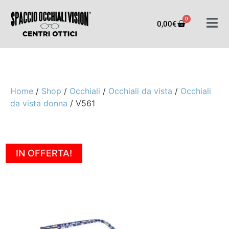
0
0,00
€
Home
/
Shop
/
Occhiali
/
Occhiali da vista
/
Occhiali
da vista donna
/ V561
IN OFFERTA!