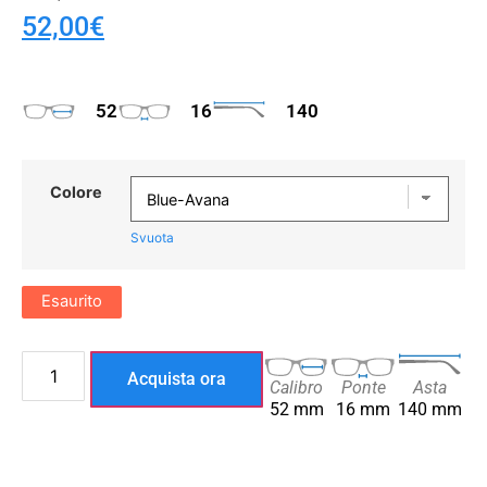
52,00
€
52
16
140
Colore
Svuota
Esaurito
Acquista ora
Calibro
Ponte
Asta
52 mm
16 mm
140 mm