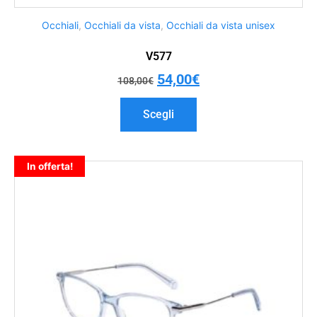
Occhiali
,
Occhiali da vista
,
Occhiali da vista unisex
V577
54,00
€
108,00
€
Scegli
In offerta!