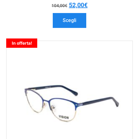
52,00
€
104,00
€
Scegli
In offerta!