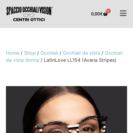
0
0,00
€
Home
/
Shop
/
Occhiali
/
Occhiali da vista
/
Occhiali
da vista donna
/ LatinLove LL154 (Avana Stripes)