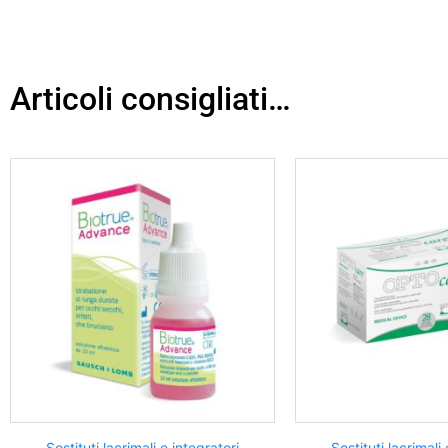
Articoli consigliati…
Sostituti lacrimali e integratori
Sostituti lacrimali 