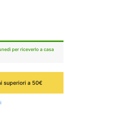
unedì per riceverlo a casa
i superiori a 50€
i