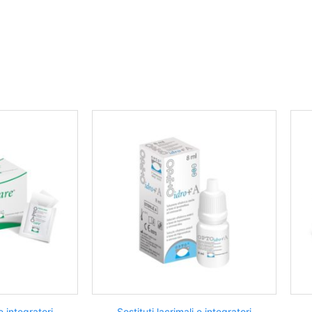
e integratori
Sostituti lacrimali e integratori