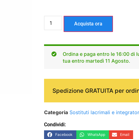
Acquista ora
Ordina e paga entro le 16:00 di l
tua entro martedì 11 Agosto.
Spedizione GRATUITA per ordin
Categoria
Sostituti lacrimali e integrator
Condividi:
Facebook
WhatsApp
Email