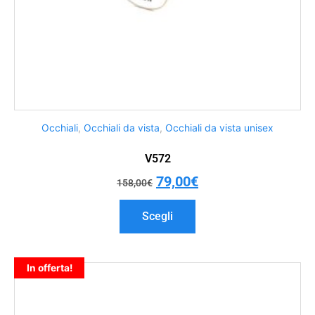
Occhiali
,
Occhiali da vista
,
Occhiali da vista unisex
V572
79,00
€
158,00
€
Scegli
In offerta!