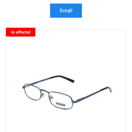
Scegli
In offerta!