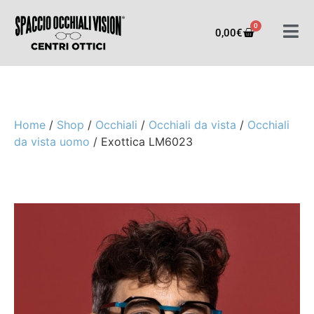
0
0,00
€
Home
/
Shop
/
Occhiali
/
Occhiali da vista
/
Occhiali
da vista uomo
/ Exottica LM6023